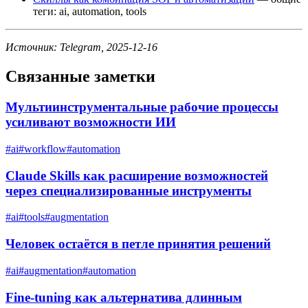
теги: ai, automation, tools
Источник: Telegram, 2025-12-16
Связанные заметки
Мультиинструментальные рабочие процессы
усиливают возможности ИИ
#
ai
#
workflow
#
automation
Claude Skills как расширение возможностей
через специализированные инструменты
#
ai
#
tools
#
augmentation
Человек остаётся в петле принятия решений
#
ai
#
augmentation
#
automation
Fine-tuning как альтернатива длинным