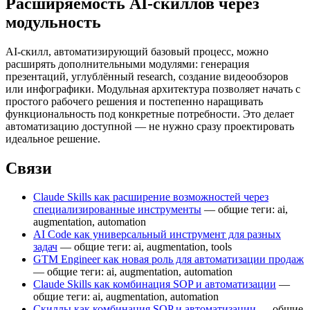
Расширяемость AI-скиллов через
модульность
AI-скилл, автоматизирующий базовый процесс, можно
расширять дополнительными модулями: генерация
презентаций, углублённый research, создание видеообзоров
или инфографики. Модульная архитектура позволяет начать с
простого рабочего решения и постепенно наращивать
функциональность под конкретные потребности. Это делает
автоматизацию доступной — не нужно сразу проектировать
идеальное решение.
Связи
Claude Skills как расширение возможностей через
специализированные инструменты
— общие теги: ai,
augmentation, automation
AI Code как универсальный инструмент для разных
задач
— общие теги: ai, augmentation, tools
GTM Engineer как новая роль для автоматизации продаж
— общие теги: ai, augmentation, automation
Claude Skills как комбинация SOP и автоматизации
—
общие теги: ai, augmentation, automation
Скиллы как комбинация SOP и автоматизации
— общие