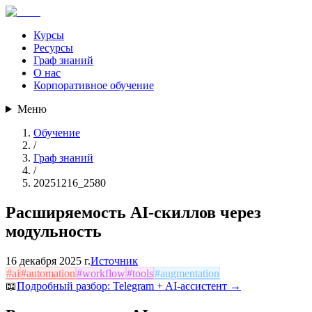
Курсы
Ресурсы
Граф знаний
О нас
Корпоративное обучение
Меню
Обучение
/
Граф знаний
/
20251216_2580
Расширяемость AI-скиллов через
модульность
16 декабря 2025 г.
Источник
#
ai
#
automation
#
workflow
#
tools
#
augmentation
📖
Подробный разбор:
Telegram + AI-ассистент
→