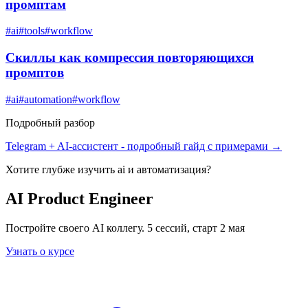
промптам
#
ai
#
tools
#
workflow
Скиллы как компрессия повторяющихся
промптов
#
ai
#
automation
#
workflow
Подробный разбор
Telegram + AI-ассистент
- подробный гайд с примерами →
Хотите глубже изучить
ai и автоматизация
?
AI Product Engineer
Постройте своего AI коллегу. 5 сессий, старт 2 мая
Узнать о курсе