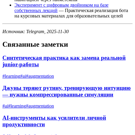
Эксперимент с цифровым двойником на базе
собственных лекций
— Практическая реализация бота
на курсовых материалах для образовательных целей
Источник: Telegram, 2025-11-30
Связанные заметки
Синтетическая практика как замена реальной
junior-работы
#
learning
#
ai
#
augmentation
Джуны теряют рутину, тренирующую интуицию
— нужны компрессированные симуляции
#
ai
#
learning
#
augmentation
AI-инструменты как усилители личной
продуктивности