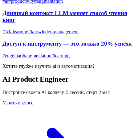
#
ai
#
productivity
#
augmentation
Длинный контекст LLM меняет способ чтения
книг
#
AI
#
learning
#
knowledge-management
Доступ к инструменту — это только 20% успеха
#
engelbart
#
augmentation
#
learning
Хотите глубже изучить
ai и автоматизация
?
AI Product Engineer
Постройте своего AI коллегу. 5 сессий, старт 2 мая
Узнать о курсе