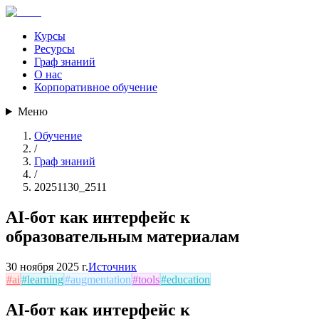
Курсы
Ресурсы
Граф знаний
О нас
Корпоративное обучение
Меню
Обучение
/
Граф знаний
/
20251130_2511
AI-бот как интерфейс к
образовательным материалам
30 ноября 2025 г.
Источник
#
ai
#
learning
#
augmentation
#
tools
#
education
AI-бот как интерфейс к