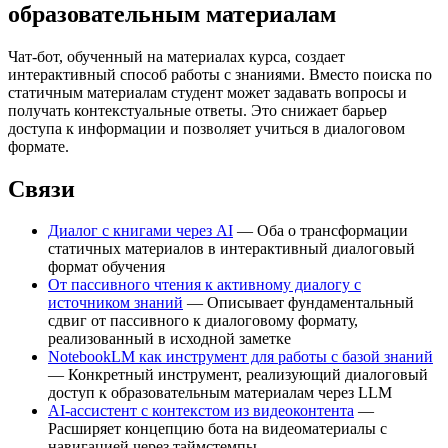
образовательным материалам
Чат-бот, обученный на материалах курса, создает
интерактивный способ работы с знаниями. Вместо поиска по
статичным материалам студент может задавать вопросы и
получать контекстуальные ответы. Это снижает барьер
доступа к информации и позволяет учиться в диалоговом
формате.
Связи
Диалог с книгами через AI
— Оба о трансформации
статичных материалов в интерактивный диалоговый
формат обучения
От пассивного чтения к активному диалогу с
источником знаний
— Описывает фундаментальный
сдвиг от пассивного к диалоговому формату,
реализованный в исходной заметке
NotebookLM как инструмент для работы с базой знаний
— Конкретный инструмент, реализующий диалоговый
доступ к образовательным материалам через LLM
AI-ассистент с контекстом из видеоконтента
—
Расширяет концепцию бота на видеоматериалы с
навигацией через таймстемпы