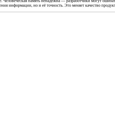
оде. Человеческая память ненадёжна — разработчики могут ошиба
учения информации, но и её точность. Это меняет качество проду