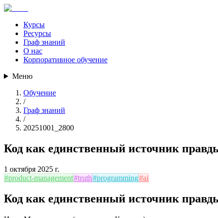
Курсы
Ресурсы
Граф знаний
О нас
Корпоративное обучение
Меню
Обучение
/
Граф знаний
/
20251001_2800
Код как единственный источник правд
1 октября 2025 г.
#
product-management
#
truth
#
programming
#
ai
Код как единственный источник правд