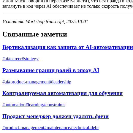
Илон Маск говорил (в пересказе Карпати), что вся правда в к
заглянуть в код через AI обеспечивает не только скорость пол
Источник: Workshop transcript, 2025-10-01
Связанные заметки
Вертикализация как защита от AI-автоматизации
#
ai
#
career
#
strategy
Размывание границ ролей в эпоху AI
#
ai
#
product-management
#
leadership
Контролируемая автоматизация для обучения
#
automation
#
learning
#
constraints
Продакт-менеджер должен удалять фичи
#
product-management
#
maintenance
#
technical-debt