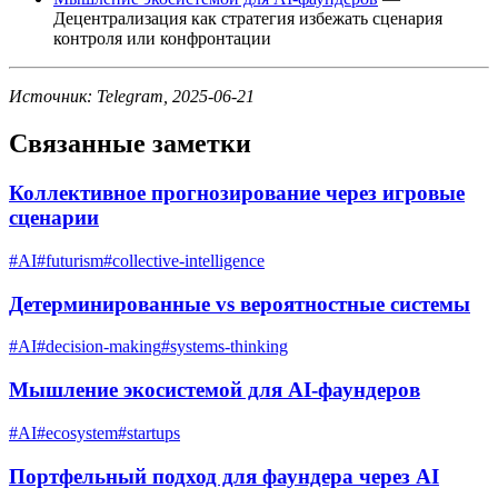
Децентрализация как стратегия избежать сценария
контроля или конфронтации
Источник: Telegram, 2025-06-21
Связанные заметки
Коллективное прогнозирование через игровые
сценарии
#
AI
#
futurism
#
collective-intelligence
Детерминированные vs вероятностные системы
#
AI
#
decision-making
#
systems-thinking
Мышление экосистемой для AI-фаундеров
#
AI
#
ecosystem
#
startups
Портфельный подход для фаундера через AI