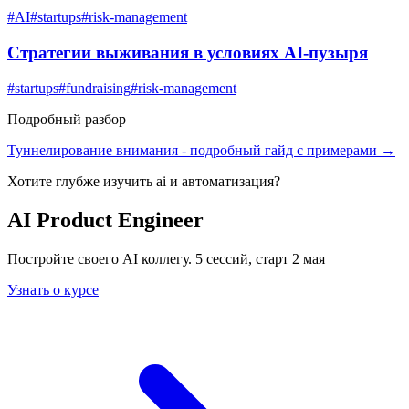
#
AI
#
startups
#
risk-management
Стратегии выживания в условиях AI-пузыря
#
startups
#
fundraising
#
risk-management
Подробный разбор
Туннелирование внимания
- подробный гайд с примерами →
Хотите глубже изучить
ai и автоматизация
?
AI Product Engineer
Постройте своего AI коллегу. 5 сессий, старт 2 мая
Узнать о курсе