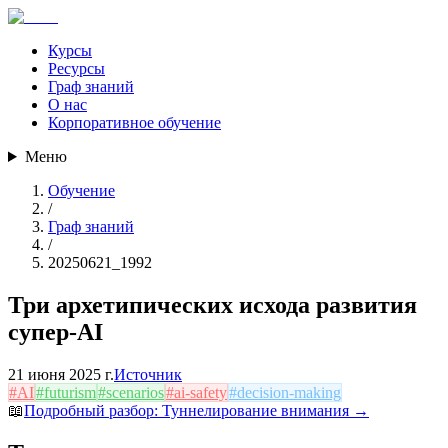
Курсы
Ресурсы
Граф знаний
О нас
Корпоративное обучение
Меню
Обучение
/
Граф знаний
/
20250621_1992
Три архетипических исхода развития
супер-AI
21 июня 2025 г.
Источник
#
AI
#
futurism
#
scenarios
#
ai-safety
#
decision-making
📖
Подробный разбор:
Туннелирование внимания
→