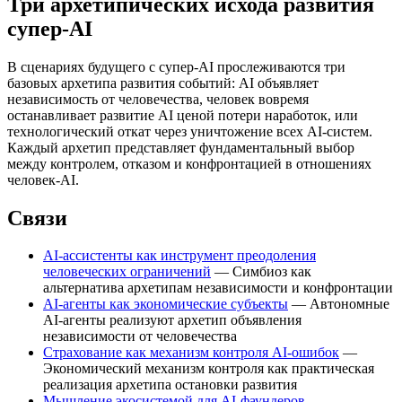
Три архетипических исхода развития
супер-AI
В сценариях будущего с супер-AI прослеживаются три
базовых архетипа развития событий: AI объявляет
независимость от человечества, человек вовремя
останавливает развитие AI ценой потери наработок, или
технологический откат через уничтожение всех AI-систем.
Каждый архетип представляет фундаментальный выбор
между контролем, отказом и конфронтацией в отношениях
человек-AI.
Связи
AI-ассистенты как инструмент преодоления
человеческих ограничений
— Симбиоз как
альтернатива архетипам независимости и конфронтации
AI-агенты как экономические субъекты
— Автономные
AI-агенты реализуют архетип объявления
независимости от человечества
Страхование как механизм контроля AI-ошибок
—
Экономический механизм контроля как практическая
реализация архетипа остановки развития
Мышление экосистемой для AI-фаундеров
—