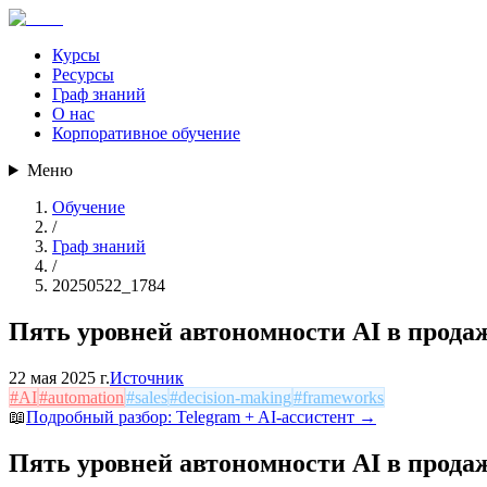
Курсы
Ресурсы
Граф знаний
О нас
Корпоративное обучение
Меню
Обучение
/
Граф знаний
/
20250522_1784
Пять уровней автономности AI в прода
22 мая 2025 г.
Источник
#
AI
#
automation
#
sales
#
decision-making
#
frameworks
📖
Подробный разбор:
Telegram + AI-ассистент
→
Пять уровней автономности AI в прода