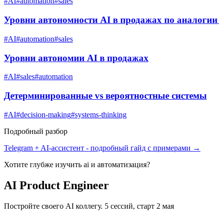
#
AI
#
automation
#
sales
Уровни автономности AI в продажах по аналогии
#
AI
#
automation
#
sales
Уровни автономии AI в продажах
#
AI
#
sales
#
automation
Детерминированные vs вероятностные системы
#
AI
#
decision-making
#
systems-thinking
Подробный разбор
Telegram + AI-ассистент
- подробный гайд с примерами →
Хотите глубже изучить
ai и автоматизация
?
AI Product Engineer
Постройте своего AI коллегу. 5 сессий, старт 2 мая