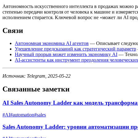
Автономность искусственного интеллекта в продажах можно р
степенью передачи контроля от человека к машине и измеряет
исполнением стирается. Ключевой вопрос не «может ли AI прод
Связи
Автономная экономика AI агентов
— Описывает следующу
Удешевление предсказаний как стратегический параметр
Научный прорыв может изменить экономику AI
— Технол
AI-ассистенты как инструмент преодоления человечески
Источник: Telegram, 2025-05-22
Связанные заметки
AI Sales Autonomy Ladder как модель трансформ
#
AI
#
automation
#
sales
Sales Autonomy Ladder: уровни автоматизации п