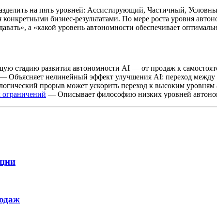
азделить на пять уровней: Ассистирующий, Частичный, Условн
ся конкретными бизнес-результатами. По мере роста уровня ав
авать», а «какой уровень автономности обеспечивает оптимальн
ю стадию развития автономности AI — от продаж к самостоят
— Объясняет нелинейный эффект улучшения AI: переход между 
огический прорыв может ускорить переход к высоким уровням 
х ограничений
— Описывает философию низких уровней автоном
ации
родаж