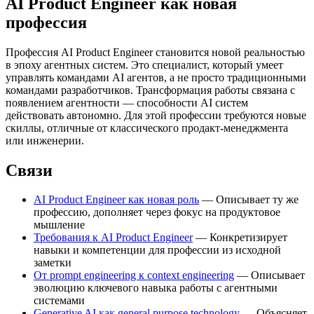
AI Product Engineer как новая
профессия
Профессия AI Product Engineer становится новой реальностью
в эпоху агентных систем. Это специалист, который умеет
управлять командами AI агентов, а не просто традиционными
командами разработчиков. Трансформация работы связана с
появлением агентности — способности AI систем
действовать автономно. Для этой профессии требуются новые
скиллы, отличные от классического продакт-менеджмента
или инженерии.
Связи
AI Product Engineer как новая роль
— Описывает ту же
профессию, дополняет через фокус на продуктовое
мышление
Требования к AI Product Engineer
— Конкретизирует
навыки и компетенции для профессии из исходной
заметки
От prompt engineering к context engineering
— Описывает
эволюцию ключевого навыка работы с агентными
системами
Generative AI как general purpose technology
— Объясняет