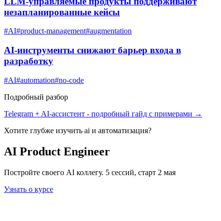
LLM-управляемые продукты поддерживают
незапланированные кейсы
#
AI
#
product-management
#
augmentation
AI-инструменты снижают барьер входа в
разработку
#
AI
#
automation
#
no-code
Подробный разбор
Telegram + AI-ассистент
- подробный гайд с примерами →
Хотите глубже изучить
ai и автоматизация
?
AI Product Engineer
Постройте своего AI коллегу. 5 сессий, старт 2 мая
Узнать о курсе