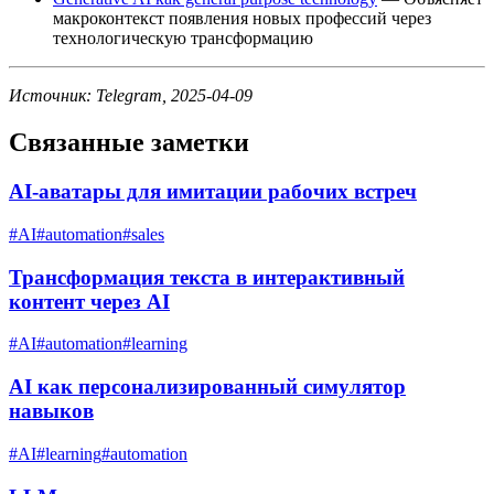
макроконтекст появления новых профессий через
технологическую трансформацию
Источник: Telegram, 2025-04-09
Связанные заметки
AI-аватары для имитации рабочих встреч
#
AI
#
automation
#
sales
Трансформация текста в интерактивный
контент через AI
#
AI
#
automation
#
learning
AI как персонализированный симулятор
навыков
#
AI
#
learning
#
automation