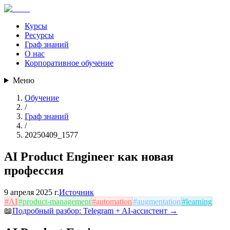
Курсы
Ресурсы
Граф знаний
О нас
Корпоративное обучение
Меню
Обучение
/
Граф знаний
/
20250409_1577
AI Product Engineer как новая
профессия
9 апреля 2025 г.
Источник
#
AI
#
product-management
#
automation
#
augmentation
#
learning
📖
Подробный разбор:
Telegram + AI-ассистент
→