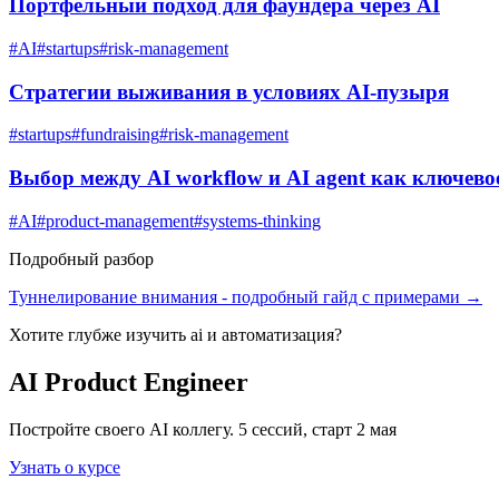
Портфельный подход для фаундера через AI
#
AI
#
startups
#
risk-management
Стратегии выживания в условиях AI-пузыря
#
startups
#
fundraising
#
risk-management
Выбор между AI workflow и AI agent как ключево
#
AI
#
product-management
#
systems-thinking
Подробный разбор
Туннелирование внимания
- подробный гайд с примерами →
Хотите глубже изучить
ai и автоматизация
?
AI Product Engineer
Постройте своего AI коллегу. 5 сессий, старт 2 мая
Узнать о курсе