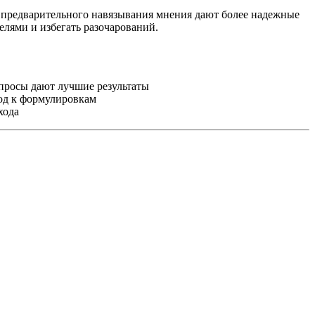
 предварительного навязывания мнения дают более надежные
лями и избегать разочарований.
просы дают лучшие результаты
од к формулировкам
хода