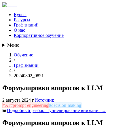
Курсы
Ресурсы
Граф знаний
О нас
Корпоративное обучение
Меню
Обучение
/
Граф знаний
/
20240802_0851
Формулировка вопросов к LLM
2 августа 2024 г.
Источник
#
AI
#
prompt-engineering
#
decision-making
📖
Подробный разбор:
Туннелирование внимания
→
Формулировка вопросов к LLM