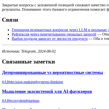
Закрытые вопросы с заложенной позицией снижают качество о
результаты. Понимание этого базового ограничения помогает 
Связи
Генерация релевантных вопросов через LLM и реальные 
Рефлексия через перечитывание прошлых записей
— Оба 
Выбор подхода зависит от зрелости продукта
— Оба о том
Источник: Telegram, 2024-08-02
Связанные заметки
Детерминированные vs вероятностные системы
#
AI
#
decision-making
#
systems-thinking
Мышление экосистемой для AI-фаундеров
#
AI
#
ecosystem
#
startups