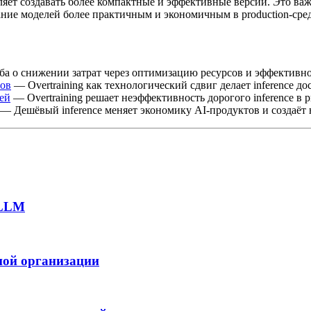
ляет создавать более компактные и эффективные версии. Это важн
ние моделей более практичным и экономичным в production-сред
а о снижении затрат через оптимизацию ресурсов и эффективно
гов
— Overtraining как технологический сдвиг делает inference д
ей
— Overtraining решает неэффективность дорогого inference в p
— Дешёвый inference меняет экономику AI-продуктов и создаёт
 LLM
ной организации