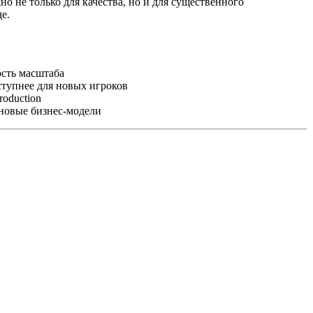
о не только для качества, но и для существенного
е.
сть масштаба
оступнее для новых игроков
roduction
 новые бизнес-модели