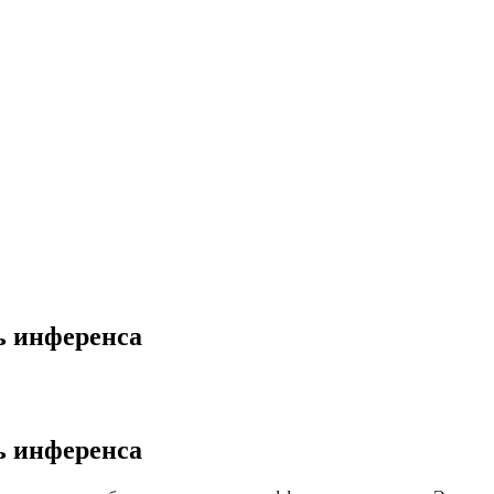
ь инференса
ь инференса