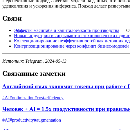
Перспективный подход - overtrain модели на данных, что позво
удешевления и ускорения инференса. Подход делает развертыва
Связи
Эффекты масштаба и капиталоёмкость производства
— Об
Новые индустрии выигрывают от технологических сдви
Коллекционирование неэффективностей как источник ид
Контрпозиционирование через конфликт бизнес-моделей
Источник: Telegram, 2024-05-13
Связанные заметки
Английский язык экономит токены при работе с
#
AI
#
optimization
#
cost-efficiency
Человек + AI = 1.5x продуктивности при правиль
#
AI
#
productivity
#
augmentation