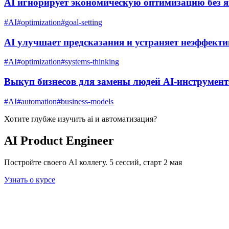
AI игнорирует экономическую оптимизацию без 
#
AI
#
optimization
#
goal-setting
AI улучшает предсказания и устраняет неэффекти
#
AI
#
optimization
#
systems-thinking
Выкуп бизнесов для замены людей AI-инструмен
#
AI
#
automation
#
business-models
Хотите глубже изучить
ai и автоматизация
?
AI Product Engineer
Постройте своего AI коллегу. 5 сессий, старт 2 мая
Узнать о курсе