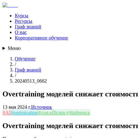
Курсы
Ресурсы
Граф знаний
О нас
Корпоративное обучение
Меню
Обучение
/
Граф знаний
/
20240513_0662
Overtraining моделей снижает стоимост
13 мая 2024 г.
Источник
#
AI
#
optimization
#
cost-efficiency
#
inference
Overtraining моделей снижает стоимост