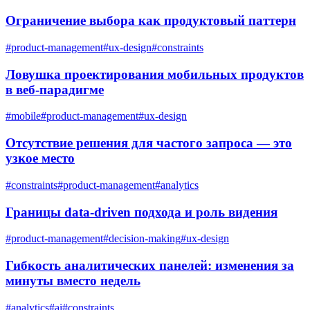
Ограничение выбора как продуктовый паттерн
#
product-management
#
ux-design
#
constraints
Ловушка проектирования мобильных продуктов
в веб-парадигме
#
mobile
#
product-management
#
ux-design
Отсутствие решения для частого запроса — это
узкое место
#
constraints
#
product-management
#
analytics
Границы data-driven подхода и роль видения
#
product-management
#
decision-making
#
ux-design
Гибкость аналитических панелей: изменения за
минуты вместо недель
#
analytics
#
ai
#
constraints