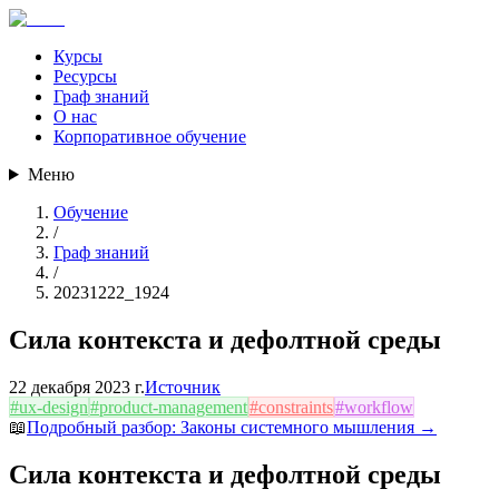
Курсы
Ресурсы
Граф знаний
О нас
Корпоративное обучение
Меню
Обучение
/
Граф знаний
/
20231222_1924
Сила контекста и дефолтной среды
22 декабря 2023 г.
Источник
#
ux-design
#
product-management
#
constraints
#
workflow
📖
Подробный разбор:
Законы системного мышления
→
Сила контекста и дефолтной среды