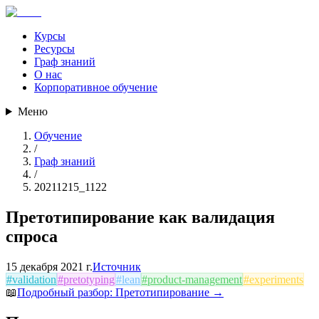
Курсы
Ресурсы
Граф знаний
О нас
Корпоративное обучение
Меню
Обучение
/
Граф знаний
/
20211215_1122
Претотипирование как валидация
спроса
15 декабря 2021 г.
Источник
#
validation
#
pretotyping
#
lean
#
product-management
#
experiments
📖
Подробный разбор:
Претотипирование
→