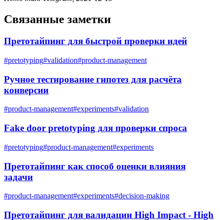
Связанные заметки
Претотайпинг для быстрой проверки идей
#
pretotyping
#
validation
#
product-management
Ручное тестирование гипотез для расчёта
конверсии
#
product-management
#
experiments
#
validation
Fake door pretotyping для проверки спроса
#
pretotyping
#
product-management
#
experiments
Претотайпинг как способ оценки влияния
задачи
#
product-management
#
experiments
#
decision-making
Претотайпинг для валидации High Impact - High