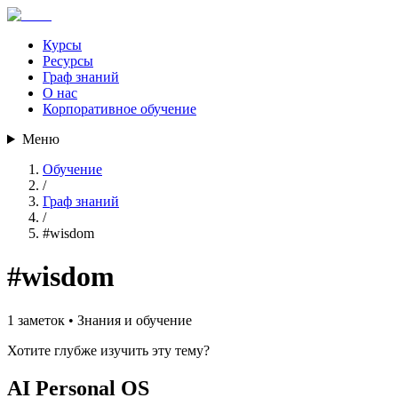
Курсы
Ресурсы
Граф знаний
О нас
Корпоративное обучение
Меню
Обучение
/
Граф знаний
/
#
wisdom
#
wisdom
1
заметок •
Знания и обучение
Хотите глубже изучить эту тему?
AI Personal OS