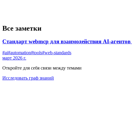
Все заметки
Стандарт webmcp для взаимодействия AI-агентов 
#
ai
#
automation
#
tools
#
web-standards
март 2026 г.
Откройте для себя связи между темами
Исследовать граф знаний