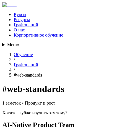
Курсы
Ресурсы
Граф знаний
О нас
Корпоративное обучение
Меню
Обучение
/
Граф знаний
/
#
web-standards
#
web-standards
1
заметок •
Продукт и рост
Хотите глубже изучить эту тему?
AI-Native Product Team