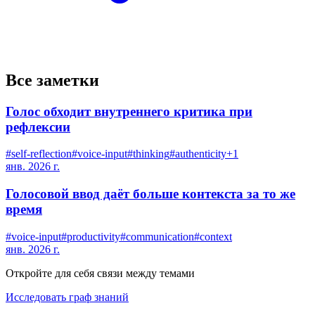
Все заметки
Голос обходит внутреннего критика при
рефлексии
#
self-reflection
#
voice-input
#
thinking
#
authenticity
+
1
янв. 2026 г.
Голосовой ввод даёт больше контекста за то же
время
#
voice-input
#
productivity
#
communication
#
context
янв. 2026 г.
Откройте для себя связи между темами
Исследовать граф знаний