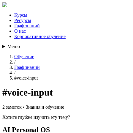
Курсы
Ресурсы
Граф знаний
О нас
Корпоративное обучение
Меню
Обучение
/
Граф знаний
/
#
voice-input
#
voice-input
2
заметок •
Знания и обучение
Хотите глубже изучить эту тему?
AI Personal OS