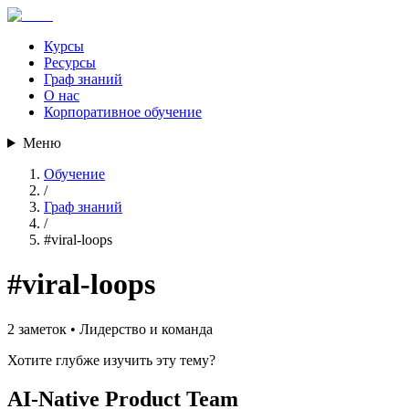
Курсы
Ресурсы
Граф знаний
О нас
Корпоративное обучение
Меню
Обучение
/
Граф знаний
/
#
viral-loops
#
viral-loops
2
заметок •
Лидерство и команда
Хотите глубже изучить эту тему?
AI-Native Product Team