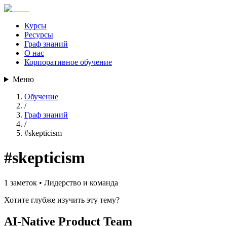
Курсы
Ресурсы
Граф знаний
О нас
Корпоративное обучение
Меню
Обучение
/
Граф знаний
/
#
skepticism
#
skepticism
1
заметок •
Лидерство и команда
Хотите глубже изучить эту тему?
AI-Native Product Team