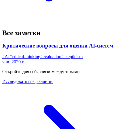
Все заметки
Критические вопросы для оценки AI-систем
#
AI
#
critical-thinking
#
evaluation
#
skepticism
янв. 2020 г.
Откройте для себя связи между темами
Исследовать граф знаний