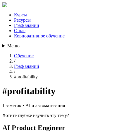
Курсы
Ресурсы
Граф знаний
О нас
Корпоративное обучение
Меню
Обучение
/
Граф знаний
/
#
profitability
#
profitability
1
заметок •
AI и автоматизация
Хотите глубже изучить эту тему?
AI Product Engineer