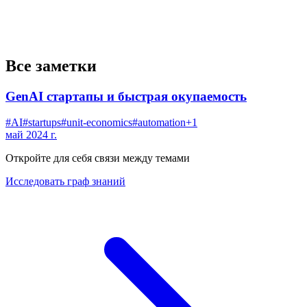
Все заметки
GenAI стартапы и быстрая окупаемость
#
AI
#
startups
#
unit-economics
#
automation
+
1
май 2024 г.
Откройте для себя связи между темами
Исследовать граф знаний