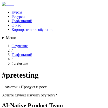
Курсы
Ресурсы
Граф знаний
О нас
Корпоративное обучение
Меню
Обучение
/
Граф знаний
/
#
pretesting
#
pretesting
1
заметок •
Продукт и рост
Хотите глубже изучить эту тему?
AI-Native Product Team