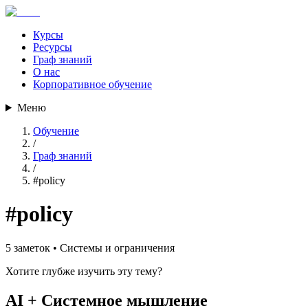
Курсы
Ресурсы
Граф знаний
О нас
Корпоративное обучение
Меню
Обучение
/
Граф знаний
/
#
policy
#
policy
5
заметок •
Системы и ограничения
Хотите глубже изучить эту тему?
AI + Системное мышление