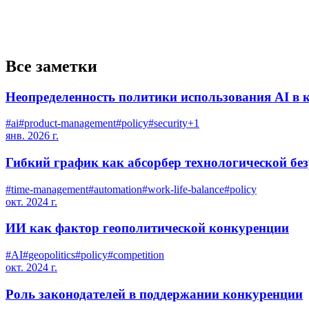
Все заметки
Неопределенность политики использования AI в 
#
ai
#
product-management
#
policy
#
security
+
1
янв. 2026 г.
Гибкий график как абсорбер технологической бе
#
time-management
#
automation
#
work-life-balance
#
policy
окт. 2024 г.
ИИ как фактор геополитической конкуренции
#
AI
#
geopolitics
#
policy
#
competition
окт. 2024 г.
Роль законодателей в поддержании конкуренции