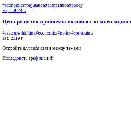
#
economics
#
regulation
#
competition
#
policy
март 2024 г.
Цена решения проблемы включает компенсацию 
#
systems-thinking
#
economics
#
policy
#
constraints
авг. 2019 г.
Откройте для себя связи между темами
Исследовать граф знаний