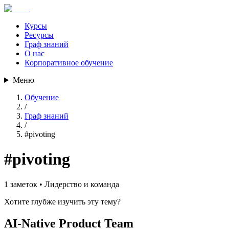
Курсы
Ресурсы
Граф знаний
О нас
Корпоративное обучение
Меню
Обучение
/
Граф знаний
/
#
pivoting
#
pivoting
1
заметок •
Лидерство и команда
Хотите глубже изучить эту тему?
AI-Native Product Team