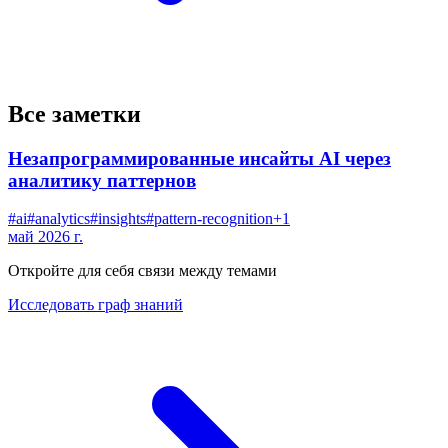
Все заметки
Незапрограммированные инсайты AI через
аналитику паттернов
#
ai
#
analytics
#
insights
#
pattern-recognition
+
1
май 2026 г.
Откройте для себя связи между темами
Исследовать граф знаний