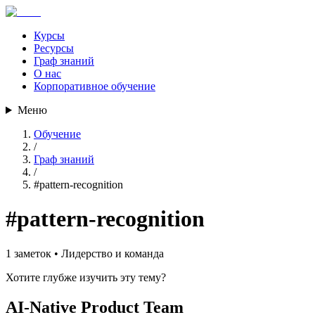
Курсы
Ресурсы
Граф знаний
О нас
Корпоративное обучение
Меню
Обучение
/
Граф знаний
/
#
pattern-recognition
#
pattern-recognition
1
заметок •
Лидерство и команда
Хотите глубже изучить эту тему?
AI-Native Product Team