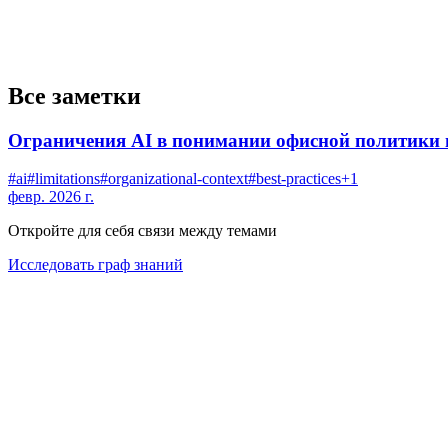
Все заметки
Ограничения AI в понимании офисной политики и b
#
ai
#
limitations
#
organizational-context
#
best-practices
+
1
февр. 2026 г.
Откройте для себя связи между темами
Исследовать граф знаний