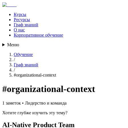
Курсы
Ресурсы
Граф знаний
О нас
Корпоративное обучение
Меню
Обучение
/
Граф знаний
/
#
organizational-context
#
organizational-context
1
заметок •
Лидерство и команда
Хотите глубже изучить эту тему?
AI-Native Product Team