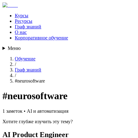
Курсы
Ресурсы
Граф знаний
О нас
Корпоративное обучение
Меню
Обучение
/
Граф знаний
/
#
neurosoftware
#
neurosoftware
1
заметок •
AI и автоматизация
Хотите глубже изучить эту тему?
AI Product Engineer