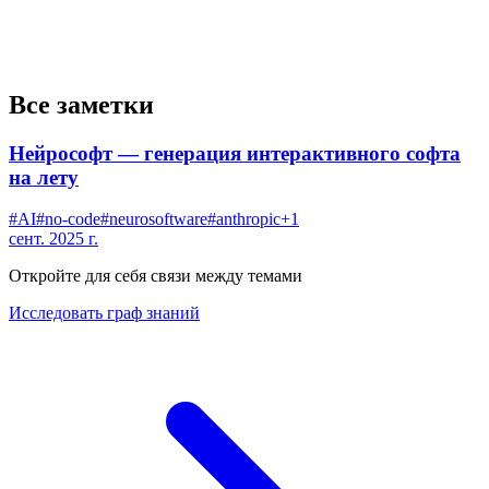
Все заметки
Нейрософт — генерация интерактивного софта
на лету
#
AI
#
no-code
#
neurosoftware
#
anthropic
+
1
сент. 2025 г.
Откройте для себя связи между темами
Исследовать граф знаний