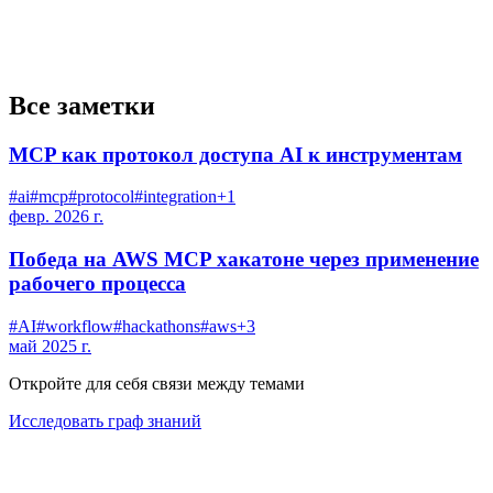
Все заметки
MCP как протокол доступа AI к инструментам
#
ai
#
mcp
#
protocol
#
integration
+
1
февр. 2026 г.
Победа на AWS MCP хакатоне через применение
рабочего процесса
#
AI
#
workflow
#
hackathons
#
aws
+
3
май 2025 г.
Откройте для себя связи между темами
Исследовать граф знаний