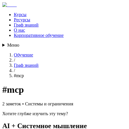
Курсы
Ресурсы
Граф знаний
О нас
Корпоративное обучение
Меню
Обучение
/
Граф знаний
/
#
mcp
#
mcp
2
заметок •
Системы и ограничения
Хотите глубже изучить эту тему?
AI + Системное мышление