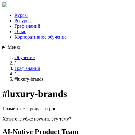
Курсы
Ресурсы
Граф знаний
О нас
Корпоративное обучение
Меню
Обучение
/
Граф знаний
/
#
luxury-brands
#
luxury-brands
1
заметок •
Продукт и рост
Хотите глубже изучить эту тему?
AI-Native Product Team