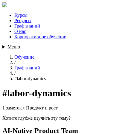
Курсы
Ресурсы
Граф знаний
О нас
Корпоративное обучение
Меню
Обучение
/
Граф знаний
/
#
labor-dynamics
#
labor-dynamics
1
заметок •
Продукт и рост
Хотите глубже изучить эту тему?
AI-Native Product Team