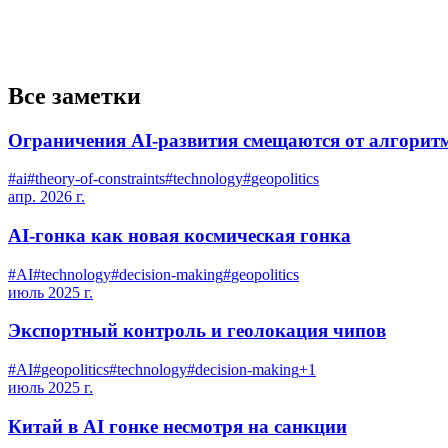
Все заметки
Ограничения AI-развития смещаются от алгоритм
#
ai
#
theory-of-constraints
#
technology
#
geopolitics
апр. 2026 г.
AI-гонка как новая космическая гонка
#
AI
#
technology
#
decision-making
#
geopolitics
июль 2025 г.
Экспортный контроль и геолокация чипов
#
AI
#
geopolitics
#
technology
#
decision-making
+
1
июль 2025 г.
Китай в AI гонке несмотря на санкции