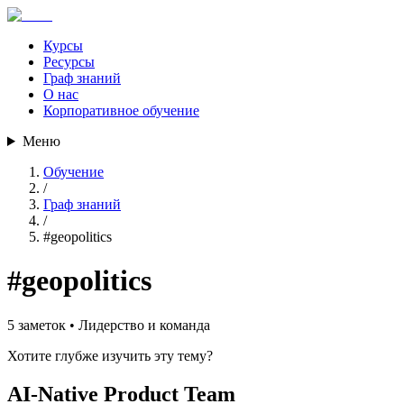
Курсы
Ресурсы
Граф знаний
О нас
Корпоративное обучение
Меню
Обучение
/
Граф знаний
/
#
geopolitics
#
geopolitics
5
заметок •
Лидерство и команда
Хотите глубже изучить эту тему?
AI-Native Product Team