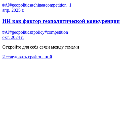
#
AI
#
geopolitics
#
china
#
competition
+
1
апр. 2025 г.
ИИ как фактор геополитической конкуренции
#
AI
#
geopolitics
#
policy
#
competition
окт. 2024 г.
Откройте для себя связи между темами
Исследовать граф знаний