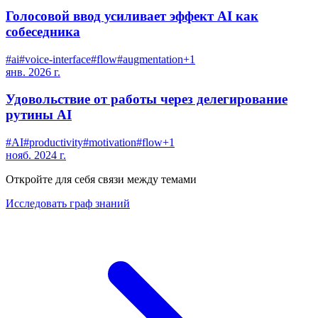
Голосовой ввод усиливает эффект AI как
собеседника
#
ai
#
voice-interface
#
flow
#
augmentation
+
1
янв. 2026 г.
Удовольствие от работы через делегирование
рутины AI
#
AI
#
productivity
#
motivation
#
flow
+
1
нояб. 2024 г.
Откройте для себя связи между темами
Исследовать граф знаний