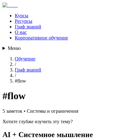
Курсы
Ресурсы
Граф знаний
О нас
Корпоративное обучение
Меню
Обучение
/
Граф знаний
/
#
flow
#
flow
5
заметок •
Системы и ограничения
Хотите глубже изучить эту тему?
AI + Системное мышление