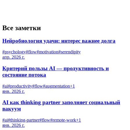
Все заметки
Нейробиология удачи: интерес важнее долга
#
psychology
#
flow
#
motivation
#
serendipity
апр. 2026 г.
Критерий пользы AI — продуктивность и
состояние потока
#
ai
#
productivity
#
flow
#
augmentation
+
1
янв. 2026 г.
AI как thinking partner заполняет социальный
вакуум
#
ai
#
thinking-partner
#
flow
#
remote-work
+
1
янв. 2026 г.