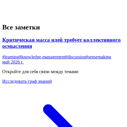
Все заметки
Критическая масса идей требует коллективного
осмысления
#
learning
#
knowledge-management
#
discussion
#
sensemaking
май 2026 г.
Откройте для себя связи между темами
Исследовать граф знаний