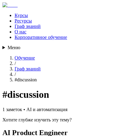
Курсы
Ресурсы
Граф знаний
О нас
Корпоративное обучение
Меню
Обучение
/
Граф знаний
/
#
discussion
#
discussion
1
заметок •
AI и автоматизация
Хотите глубже изучить эту тему?
AI Product Engineer