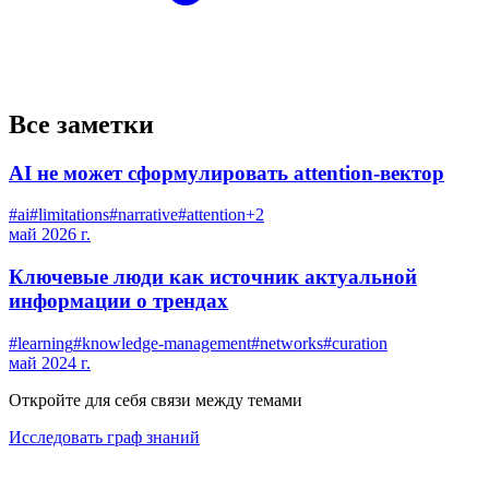
Все заметки
AI не может сформулировать attention-вектор
#
ai
#
limitations
#
narrative
#
attention
+
2
май 2026 г.
Ключевые люди как источник актуальной
информации о трендах
#
learning
#
knowledge-management
#
networks
#
curation
май 2024 г.
Откройте для себя связи между темами
Исследовать граф знаний