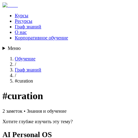
Курсы
Ресурсы
Граф знаний
О нас
Корпоративное обучение
Меню
Обучение
/
Граф знаний
/
#
curation
#
curation
2
заметок •
Знания и обучение
Хотите глубже изучить эту тему?
AI Personal OS