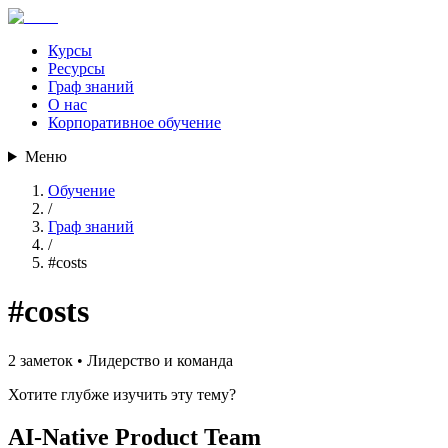
Курсы
Ресурсы
Граф знаний
О нас
Корпоративное обучение
Меню
Обучение
/
Граф знаний
/
#
costs
#
costs
2
заметок •
Лидерство и команда
Хотите глубже изучить эту тему?
AI-Native Product Team