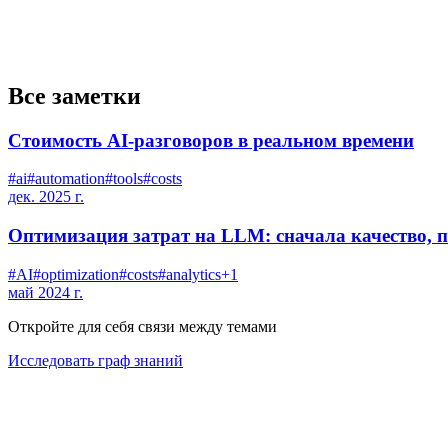
Все заметки
Стоимость AI-разговоров в реальном времени
#
ai
#
automation
#
tools
#
costs
дек. 2025 г.
Оптимизация затрат на LLM: сначала качество, 
#
AI
#
optimization
#
costs
#
analytics
+
1
май 2024 г.
Откройте для себя связи между темами
Исследовать граф знаний