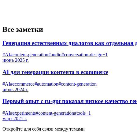
Все заметки
Генерация естественных диалогов как отдельная
#
AI
#
content-generation
#
audio
#
conversation-design
+
1
июнь 2025 г.
AI для генерации контента в ecommerce
#
AI
#
ecommerce
#
automation
#
content-generation
июль 2024 г.
Первый опыт с ru-gpt показал низкое качество г
#
AI
#
experiments
#
content-generation
#
tools
+
1
март 2021 г.
Откройте для себя связи между темами