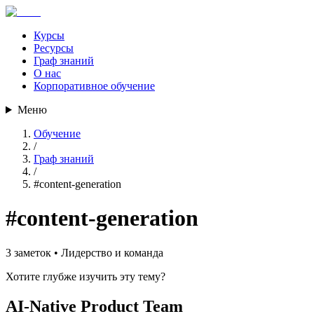
Курсы
Ресурсы
Граф знаний
О нас
Корпоративное обучение
Меню
Обучение
/
Граф знаний
/
#
content-generation
#
content-generation
3
заметок •
Лидерство и команда
Хотите глубже изучить эту тему?
AI-Native Product Team