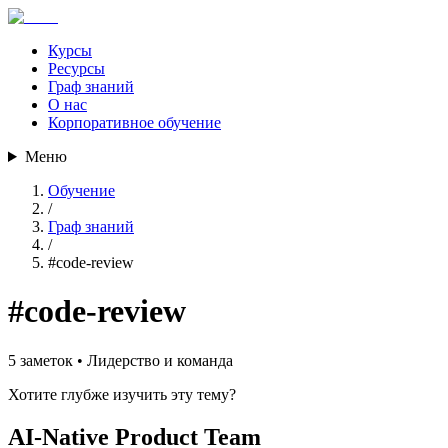
Курсы
Ресурсы
Граф знаний
О нас
Корпоративное обучение
Меню
Обучение
/
Граф знаний
/
#
code-review
#
code-review
5
заметок •
Лидерство и команда
Хотите глубже изучить эту тему?
AI-Native Product Team