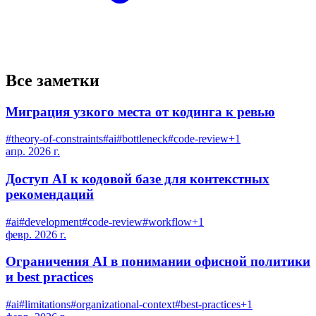
Все заметки
Миграция узкого места от кодинга к ревью
#
theory-of-constraints
#
ai
#
bottleneck
#
code-review
+
1
апр. 2026 г.
Доступ AI к кодовой базе для контекстных
рекомендаций
#
ai
#
development
#
code-review
#
workflow
+
1
февр. 2026 г.
Ограничения AI в понимании офисной политики
и best practices
#
ai
#
limitations
#
organizational-context
#
best-practices
+
1