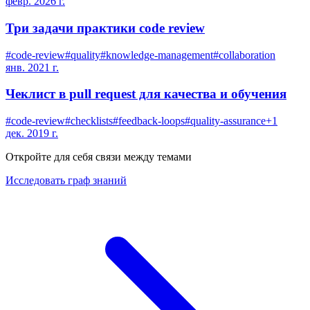
февр. 2026 г.
Три задачи практики code review
#
code-review
#
quality
#
knowledge-management
#
collaboration
янв. 2021 г.
Чеклист в pull request для качества и обучения
#
code-review
#
checklists
#
feedback-loops
#
quality-assurance
+
1
дек. 2019 г.
Откройте для себя связи между темами
Исследовать граф знаний