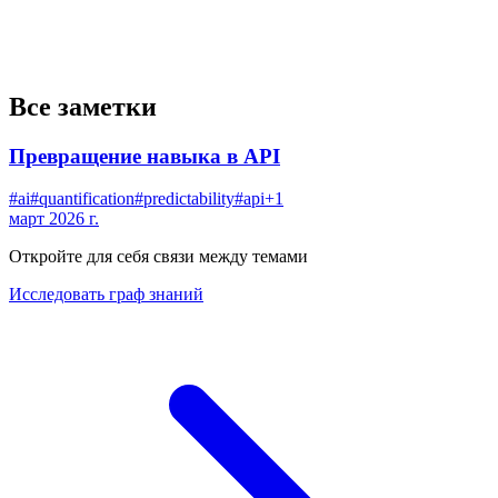
Все заметки
Превращение навыка в API
#
ai
#
quantification
#
predictability
#
api
+
1
март 2026 г.
Откройте для себя связи между темами
Исследовать граф знаний