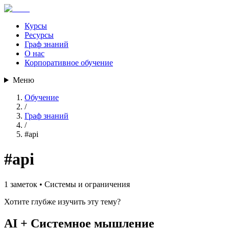
Курсы
Ресурсы
Граф знаний
О нас
Корпоративное обучение
Меню
Обучение
/
Граф знаний
/
#
api
#
api
1
заметок •
Системы и ограничения
Хотите глубже изучить эту тему?
AI + Системное мышление