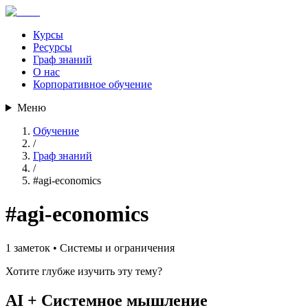
Курсы
Ресурсы
Граф знаний
О нас
Корпоративное обучение
Меню
Обучение
/
Граф знаний
/
#
agi-economics
#
agi-economics
1
заметок •
Системы и ограничения
Хотите глубже изучить эту тему?
AI + Системное мышление