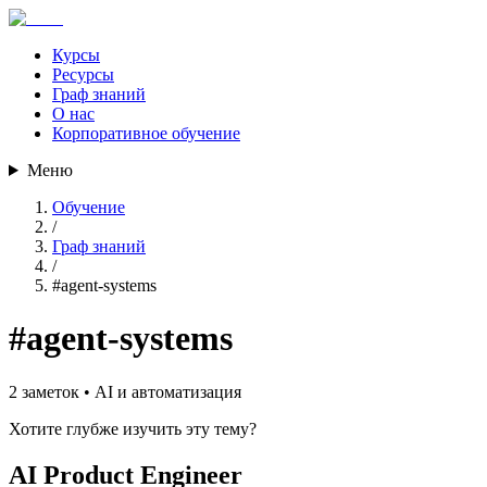
Курсы
Ресурсы
Граф знаний
О нас
Корпоративное обучение
Меню
Обучение
/
Граф знаний
/
#
agent-systems
#
agent-systems
2
заметок •
AI и автоматизация
Хотите глубже изучить эту тему?
AI Product Engineer