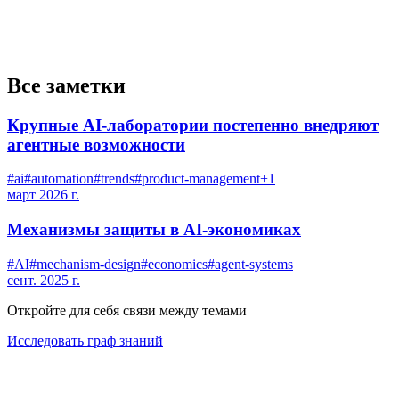
Все заметки
Крупные AI-лаборатории постепенно внедряют
агентные возможности
#
ai
#
automation
#
trends
#
product-management
+
1
март 2026 г.
Механизмы защиты в AI-экономиках
#
AI
#
mechanism-design
#
economics
#
agent-systems
сент. 2025 г.
Откройте для себя связи между темами
Исследовать граф знаний