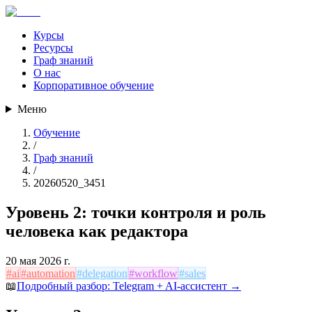
Курсы
Ресурсы
Граф знаний
О нас
Корпоративное обучение
Меню
Обучение
/
Граф знаний
/
20260520_3451
Уровень 2: точки контроля и роль
человека как редактора
20 мая 2026 г.
#
ai
#
automation
#
delegation
#
workflow
#
sales
📖
Подробный разбор:
Telegram + AI-ассистент
→