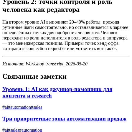
Уровень 2: точки контроля и роль
человека как редактора
На втором уровне AI выполняет 20–40% работы, проходя
рутинные шаги самостоятельно, но останавливается в заранее
определённых точках для одобрения человеком. Человек
переходит из роли исполнителя в роль редактора и аппрувера
— это менеджерская позиция. Примеры точек хэнд-оффа:
«отправить connection request?» или «ответить вот так?».
Источник: Workshop transcript, 2026-05-20
Связанные заметки
Уровень 1: AI как джуниор-помощник для
контента и research
#
ai
#
automation
#
sales
Три приоритетные зоны автоматизации продаж
#
ai
#
sales
#
automation