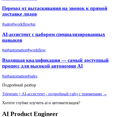
Переход от вытаскивания на звонок к прямой
доставке лидов
#
sales
#
workflow
#
ai
AI-ассистент с набором специализированных
навыков
#
ai
#
automation
#
workflow
Входящая квалификация — самый доступный
процесс для высокой автономии AI
#
ai
#
automation
#
sales
Подробный разбор
Telegram + AI-ассистент
- подробный гайд с примерами →
Хотите глубже изучить
ai и автоматизация
?
AI Product Engineer