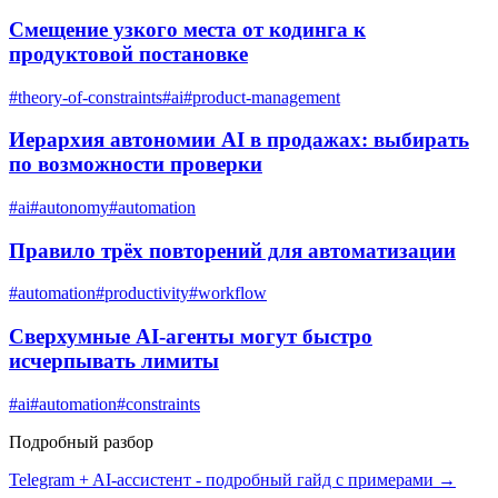
Смещение узкого места от кодинга к
продуктовой постановке
#
theory-of-constraints
#
ai
#
product-management
Иерархия автономии AI в продажах: выбирать
по возможности проверки
#
ai
#
autonomy
#
automation
Правило трёх повторений для автоматизации
#
automation
#
productivity
#
workflow
Сверхумные AI-агенты могут быстро
исчерпывать лимиты
#
ai
#
automation
#
constraints
Подробный разбор
Telegram + AI-ассистент
- подробный гайд с примерами →