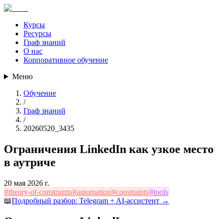
Курсы
Ресурсы
Граф знаний
О нас
Корпоративное обучение
Меню
Обучение
/
Граф знаний
/
20260520_3435
Ограничения LinkedIn как узкое место
в аутриче
20 мая 2026 г.
#
theory-of-constraints
#
automation
#
constraints
#
tools
📖
Подробный разбор:
Telegram + AI-ассистент
→