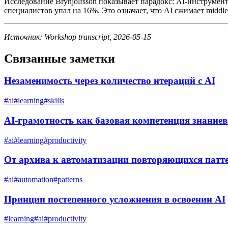
Исследование Brynjolfsson показывает парадокс: AI-инструме
специалистов упал на 16%. Это означает, что AI сжимает middle
Источник: Workshop transcript, 2026-05-15
Связанные заметки
Незаменимость через количество итераций с AI
#
ai
#
learning
#
skills
AI-грамотность как базовая компетенция знание
#
ai
#
learning
#
productivity
От архива к автоматизации повторяющихся патт
#
ai
#
automation
#
patterns
Принцип постепенного усложнения в освоении AI
#
learning
#
ai
#
productivity