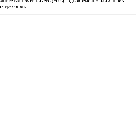
олнителям почти ничего (~0%). Одновременно найм junior-
 через опыт.