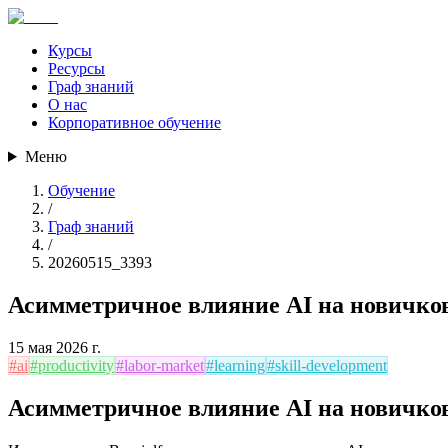
Курсы
Ресурсы
Граф знаний
О нас
Корпоративное обучение
Меню
Обучение
/
Граф знаний
/
20260515_3393
Асимметричное влияние AI на новичков
15 мая 2026 г.
#
ai
#
productivity
#
labor-market
#
learning
#
skill-development
Асимметричное влияние AI на новичков