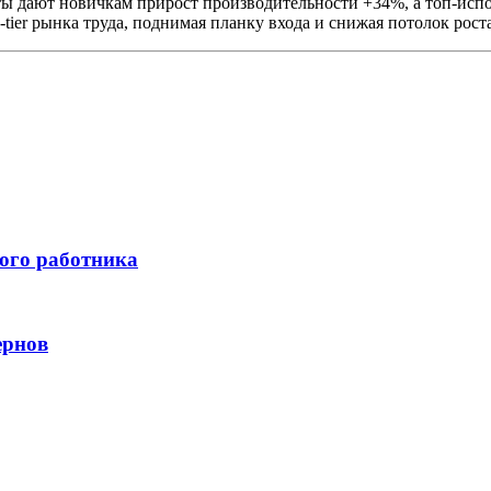
нты дают новичкам прирост производительности +34%, а топ-исп
-tier рынка труда, поднимая планку входа и снижая потолок роста
вого работника
ернов