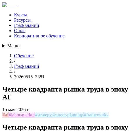
Курсы
Ресурсы
Граф знаний
О нас
Корпоративное обучение
Меню
Обучение
/
Граф знаний
/
20260515_3381
Четыре квадранта рынка труда в эпоху
AI
15 мая 2026 г.
#
ai
#
labor-market
#
strategy
#
career-planning
#
frameworks
Четыре квадранта рынка труда в эпоху