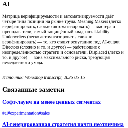
AI
Матрица верифицируемости и автоматизируемости даёт
четыре типа позиций на рынке труда. Meaning Makers (легко
верифицировать, сложно автоматизировать) — мастера и
преподаватели, самый защищённый квадрант. Liability
Underwriters (легко автоматизировать, сложно
верифицировать) — те, кто ставят репутацию под AI-output.
Directors (сложно и то, и другое) — работающие с
неопределённостью стратеги и основатели. Displaced (легко и
то, и другое) — зона максимального риска, требующая
немедленного ухода.
Источник: Workshop transcript, 2026-05-15
Связанные заметки
Софт-лаунч на менее ценных сегментах
#
ai
#
experimentation
#
sales
AI-генерированная стратегия почти неотличима