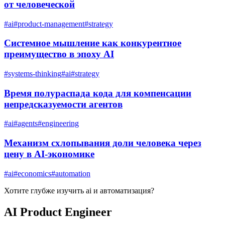
от человеческой
#
ai
#
product-management
#
strategy
Системное мышление как конкурентное
преимущество в эпоху AI
#
systems-thinking
#
ai
#
strategy
Время полураспада кода для компенсации
непредсказуемости агентов
#
ai
#
agents
#
engineering
Механизм схлопывания доли человека через
цену в AI-экономике
#
ai
#
economics
#
automation
Хотите глубже изучить
ai и автоматизация
?
AI Product Engineer