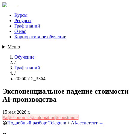
Курсы
Ресурсы
Граф знаний
О нас
Корпоративное обучение
Меню
Обучение
/
Граф знаний
/
20260515_3364
Экспоненциальное падение стоимости
AI-производства
15 мая 2026 г.
#
ai
#
economics
#
automation
#
constraints
📖
Подробный разбор:
Telegram + AI-ассистент
→