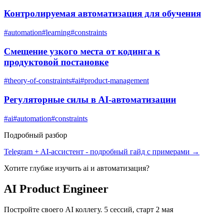
Контролируемая автоматизация для обучения
#
automation
#
learning
#
constraints
Смещение узкого места от кодинга к
продуктовой постановке
#
theory-of-constraints
#
ai
#
product-management
Регуляторные силы в AI-автоматизации
#
ai
#
automation
#
constraints
Подробный разбор
Telegram + AI-ассистент
- подробный гайд с примерами →
Хотите глубже изучить
ai и автоматизация
?
AI Product Engineer
Постройте своего AI коллегу. 5 сессий, старт 2 мая