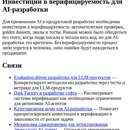
Инвестиции в верифицируемость для
AI-разработки
Для применения AI в продуктовой разработке необходимы
инвестиции в верифицируемость: автоматические проверки,
golden datasets, эвалы и тесты. Раньше можно было обходиться
без этого, когда люди писали и читали весь код, но для AI-
разработки это критично. Без верифицируемости процесс
либо упрется в человека, либо ошибки будут находиться в
продакшене.
Связи
Evaluation-driven разработка для LLM-продуктов
—
Конкретизирует методологию разработки через тесты и
метрики для LLM-продуктов
Dark Factory в разработке софта
— Рассматривает
системы верификации как необходимые ограничения
для автономии AI-агентов
Категоризация задач для AI-разработки
— Помогает
приоритизировать инвестиции в верификацию в
зависимости от рисков задачи
Механизмы самопроверки для детектирования
деградации AI-агента
— Описывает автоматические