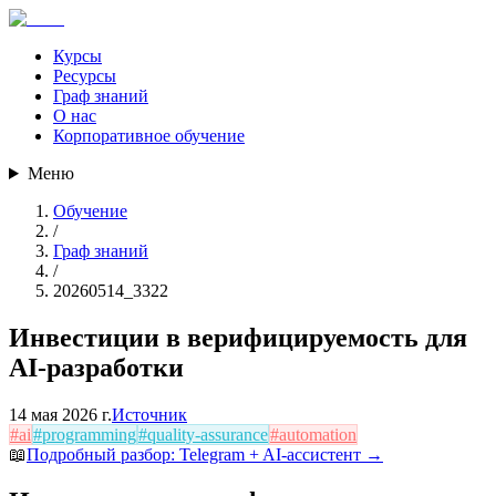
Курсы
Ресурсы
Граф знаний
О нас
Корпоративное обучение
Меню
Обучение
/
Граф знаний
/
20260514_3322
Инвестиции в верифицируемость для
AI-разработки
14 мая 2026 г.
Источник
#
ai
#
programming
#
quality-assurance
#
automation
📖
Подробный разбор:
Telegram + AI-ассистент
→