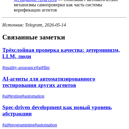
механизмы самопроверки как часть системы
верификации агентов
Источник: Telegram, 2026-05-14
Связанные заметки
Трёхслойная проверка качества: детерминизм,
LLM, люди
#
quality-assurance
#
ai
#
llm
AI-агенты для автоматизированного
тестирования других агентов
#
ai
#
testing
#
automation
Spec-driven development как новый уровень
абстракции
#
ai
#
programming
#
automation