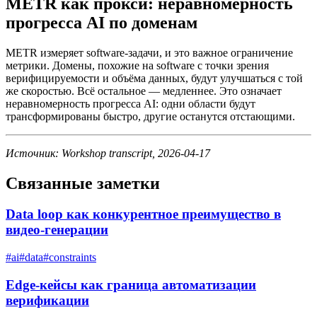
METR как прокси: неравномерность
прогресса AI по доменам
METR измеряет software-задачи, и это важное ограничение
метрики. Домены, похожие на software с точки зрения
верифицируемости и объёма данных, будут улучшаться с той
же скоростью. Всё остальное — медленнее. Это означает
неравномерность прогресса AI: одни области будут
трансформированы быстро, другие останутся отстающими.
Источник: Workshop transcript, 2026-04-17
Связанные заметки
Data loop как конкурентное преимущество в
видео-генерации
#
ai
#
data
#
constraints
Edge-кейсы как граница автоматизации
верификации