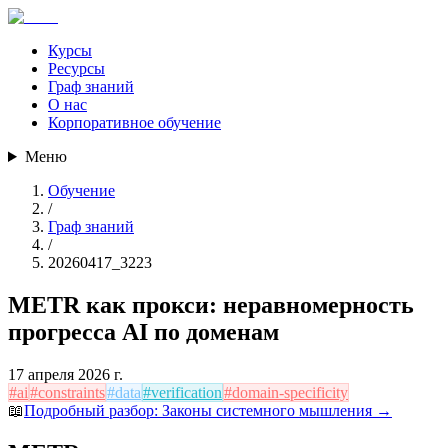
Курсы
Ресурсы
Граф знаний
О нас
Корпоративное обучение
Меню
Обучение
/
Граф знаний
/
20260417_3223
METR как прокси: неравномерность
прогресса AI по доменам
17 апреля 2026 г.
#
ai
#
constraints
#
data
#
verification
#
domain-specificity
📖
Подробный разбор:
Законы системного мышления
→