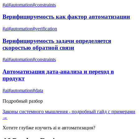
#
ai
#
automation
#
constraints
Верифицируемость как фактор автоматизации
#
ai
#
automation
#
verification
Верифицируемость задачи определяется
скоростью обратной связи
#
ai
#
automation
#
constraints
Автоматизация дата-анализа и переход в
продукт
#
ai
#
automation
#
data
Подробный разбор
Законы системного мышления
- подробный гайд с примерами
→
Хотите глубже изучить
ai и автоматизация
?