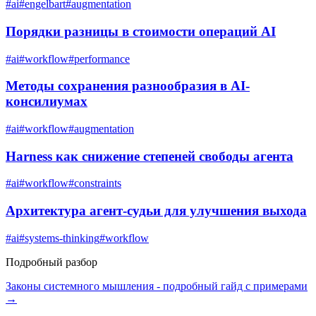
#
ai
#
engelbart
#
augmentation
Порядки разницы в стоимости операций AI
#
ai
#
workflow
#
performance
Методы сохранения разнообразия в AI-
консилиумах
#
ai
#
workflow
#
augmentation
Harness как снижение степеней свободы агента
#
ai
#
workflow
#
constraints
Архитектура агент-судьи для улучшения выхода
#
ai
#
systems-thinking
#
workflow
Подробный разбор
Законы системного мышления
- подробный гайд с примерами
→