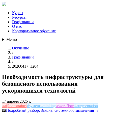
Курсы
Ресурсы
Граф знаний
О нас
Корпоративное обучение
Меню
Обучение
/
Граф знаний
/
20260417_3204
Необходимость инфраструктуры для
безопасного использования
ускоряющихся технологий
17 апреля 2026 г.
#
ai
#
constraints
#
systems-thinking
#
workflow
#
augmentation
📖
Подробный разбор:
Законы системного мышления
→