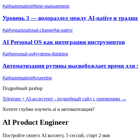
#
ai
#
automation
#
time-management
Уровень 3 — водораздел между AI-native и тра
#
ai
#
organizational-change
#
ai-native
AI Personal OS как интеграция инструментов
#
ai
#
personal-os
#
systems-thinking
Автоматизация рутины высвобождает время для 
#
ai
#
automation
#
expertise
Подробный разбор
Telegram + AI-ассистент
- подробный гайд с примерами →
Хотите глубже изучить
ai и автоматизация
?
AI Product Engineer
Постройте своего AI коллегу. 5 сессий, старт 2 мая