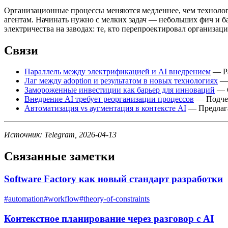
Организационные процессы меняются медленнее, чем технологии
агентам. Начинать нужно с мелких задач — небольших фич и б
электричества на заводах: те, кто перепроектировал организ
Связи
Параллель между электрификацией и AI внедрением
— Ра
Лаг между adoption и результатом в новых технологиях
— 
Замороженные инвестиции как барьер для инноваций
— О
Внедрение AI требует реорганизации процессов
— Подчер
Автоматизация vs аугментация в контексте AI
— Предлага
Источник: Telegram, 2026-04-13
Связанные заметки
Software Factory как новый стандарт разработки
#
automation
#
workflow
#
theory-of-constraints
Контекстное планирование через разговор с AI