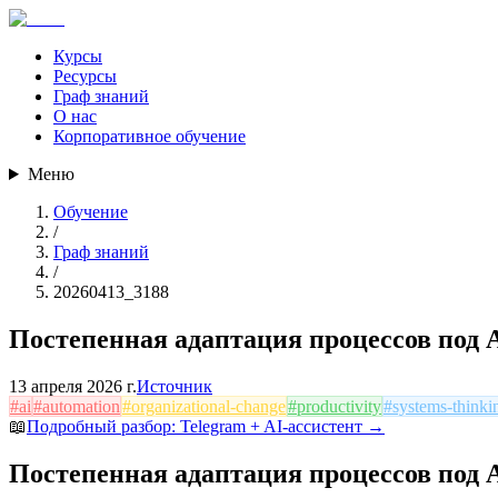
Курсы
Ресурсы
Граф знаний
О нас
Корпоративное обучение
Меню
Обучение
/
Граф знаний
/
20260413_3188
Постепенная адаптация процессов под A
13 апреля 2026 г.
Источник
#
ai
#
automation
#
organizational-change
#
productivity
#
systems-thinki
📖
Подробный разбор:
Telegram + AI-ассистент
→
Постепенная адаптация процессов под A