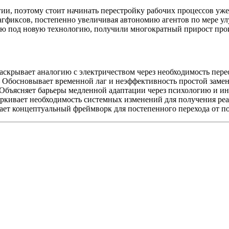
, поэтому стоит начинать перестройку рабочих процессов уже с
агфиксов, постепенно увеличивая автономию агентов по мере у
ацию под новую технологию, получили многократный прирост про
скрывает аналогию с электричеством через необходимость пере
Обосновывает временной лаг и неэффективность простой замен
бъясняет барьеры медленной адаптации через психологию и и
кивает необходимость системных изменений для получения реа
ет концептуальный фреймворк для постепенного перехода от п