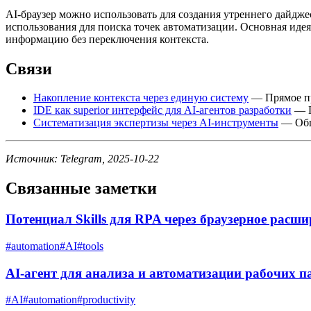
AI-браузер можно использовать для создания утреннего дайджест
использования для поиска точек автоматизации. Основная идея
информацию без переключения контекста.
Связи
Накопление контекста через единую систему
— Прямое пр
IDE как superior интерфейс для AI-агентов разработки
— П
Систематизация экспертизы через AI-инструменты
— Обща
Источник: Telegram, 2025-10-22
Связанные заметки
Потенциал Skills для RPA через браузерное расши
#
automation
#
AI
#
tools
AI-агент для анализа и автоматизации рабочих п
#
AI
#
automation
#
productivity