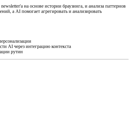
newsletter'а на основе истории браузинга, и анализа паттернов
ений, а AI помогает агрегировать и анализировать
 персонализации
ти AI через интеграцию контекста
зации рутин