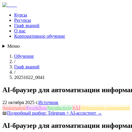
Курсы
Ресурсы
Граф знаний
О нас
Корпоративное обучение
Меню
Обучение
/
Граф знаний
/
20251022_0041
AI-браузер для автоматизации информ
22 октября 2025 г.
Источник
#
automation
#
workflow
#
productivity
#
AI
#
information-management
📖
Подробный разбор:
Telegram + AI-ассистент
→
AI-браузер для автоматизации информ