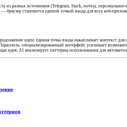
а из разных источников (Telegram, Slack, почта), персонального 
 — браузер становится единой точкой входа для всех веб-прилож
одолжение идеи: единая точка входа накапливает контекст для
араллель: специализированный интерфейс усиливает возможнос
я идея: AI анализирует паттерны использования для автомати
рение
аттернов