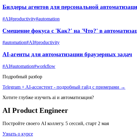
Билдеры агентов для персональной автоматизац
#
AI
#
productivity
#
automation
Смещение фокуса с 'Как?' на 'Что?' в автоматиза
#
automation
#
AI
#
productivity
AI-агенты для автоматизации браузерных задач
#
AI
#
automation
#
workflow
Подробный разбор
Telegram + AI-ассистент
- подробный гайд с примерами →
Хотите глубже изучить
ai и автоматизация
?
AI Product Engineer
Постройте своего AI коллегу. 5 сессий, старт 2 мая
Узнать о курсе