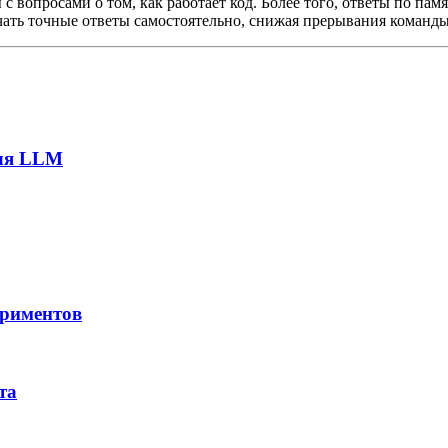
с вопросами о том, как работает код. Более того, ответы по пам
чать точные ответы самостоятельно, снижая прерывания команд
для LLM
ериментов
та