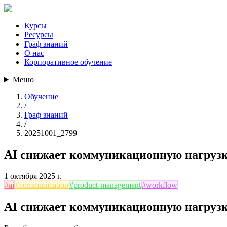
Курсы
Ресурсы
Граф знаний
О нас
Корпоративное обучение
Меню
Обучение
/
Граф знаний
/
20251001_2799
AI снижает коммуникационную нагрузк
1 октября 2025 г.
#
ai
#
communication
#
product-management
#
workflow
AI снижает коммуникационную нагрузк