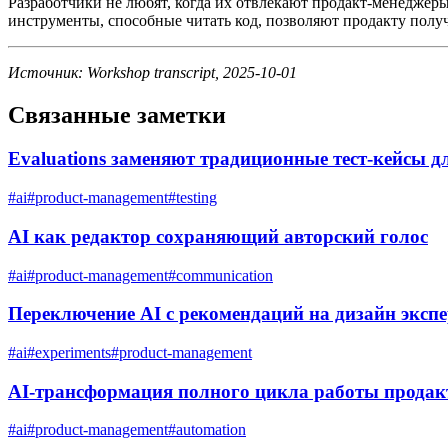
Разработчики не любят, когда их отвлекают продакт-менеджеры 
инструменты, способные читать код, позволяют продакту полу
Источник: Workshop transcript, 2025-10-01
Связанные заметки
Evaluations заменяют традиционные тест-кейсы 
#
ai
#
product-management
#
testing
AI как редактор сохраняющий авторский голос
#
ai
#
product-management
#
communication
Переключение AI с рекомендаций на дизайн эксп
#
ai
#
experiments
#
product-management
AI-трансформация полного цикла работы продак
#
ai
#
product-management
#
automation