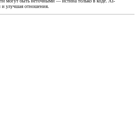
яти могут быть неточными — истина только в коде. AI-
ы и улучшая отношения.