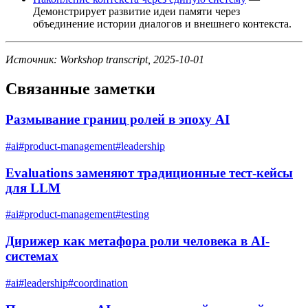
Демонстрирует развитие идеи памяти через
объединение истории диалогов и внешнего контекста.
Источник: Workshop transcript, 2025-10-01
Связанные заметки
Размывание границ ролей в эпоху AI
#
ai
#
product-management
#
leadership
Evaluations заменяют традиционные тест-кейсы
для LLM
#
ai
#
product-management
#
testing
Дирижер как метафора роли человека в AI-
системах
#
ai
#
leadership
#
coordination