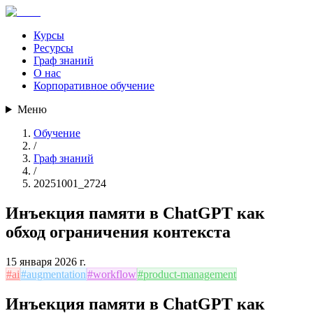
Курсы
Ресурсы
Граф знаний
О нас
Корпоративное обучение
Меню
Обучение
/
Граф знаний
/
20251001_2724
Инъекция памяти в ChatGPT как
обход ограничения контекста
15 января 2026 г.
#
ai
#
augmentation
#
workflow
#
product-management
Инъекция памяти в ChatGPT как