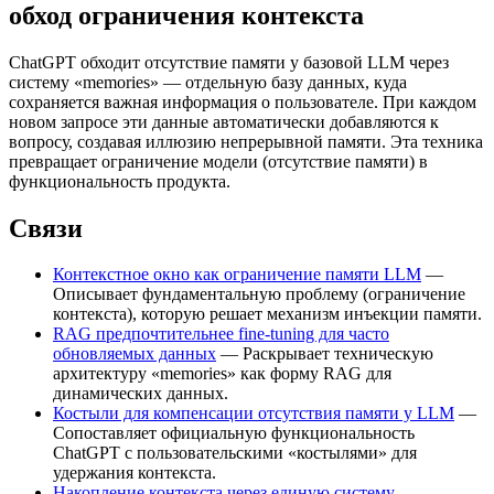
обход ограничения контекста
ChatGPT обходит отсутствие памяти у базовой LLM через
систему «memories» — отдельную базу данных, куда
сохраняется важная информация о пользователе. При каждом
новом запросе эти данные автоматически добавляются к
вопросу, создавая иллюзию непрерывной памяти. Эта техника
превращает ограничение модели (отсутствие памяти) в
функциональность продукта.
Связи
Контекстное окно как ограничение памяти LLM
—
Описывает фундаментальную проблему (ограничение
контекста), которую решает механизм инъекции памяти.
RAG предпочтительнее fine-tuning для часто
обновляемых данных
— Раскрывает техническую
архитектуру «memories» как форму RAG для
динамических данных.
Костыли для компенсации отсутствия памяти у LLM
—
Сопоставляет официальную функциональность
ChatGPT с пользовательскими «костылями» для
удержания контекста.
Накопление контекста через единую систему
—