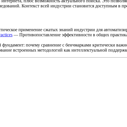
нтернета, плюс возможность актуального поиска. Это позволяе
ледований. Контекст всей индустрии становится доступным в пр
ическое применение сжатых знаний индустрии для автоматизир
ctices
— Противопоставление эффективности в общих практика
фундамент: почему сравнение с бенчмарками критически важно
ание встроенных методологий как интеллектуальной поддержки