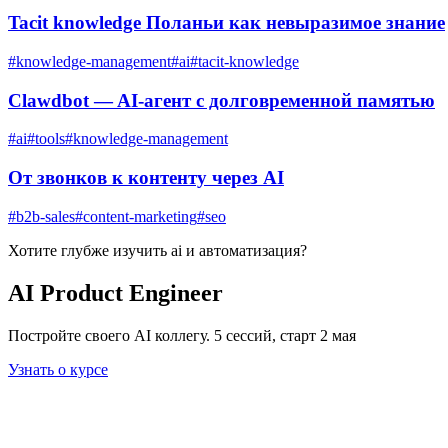
Tacit knowledge Поланьи как невыразимое знание
#
knowledge-management
#
ai
#
tacit-knowledge
Clawdbot — AI-агент с долговременной памятью
#
ai
#
tools
#
knowledge-management
От звонков к контенту через AI
#
b2b-sales
#
content-marketing
#
seo
Хотите глубже изучить
ai и автоматизация
?
AI Product Engineer
Постройте своего AI коллегу. 5 сессий, старт 2 мая
Узнать о курсе