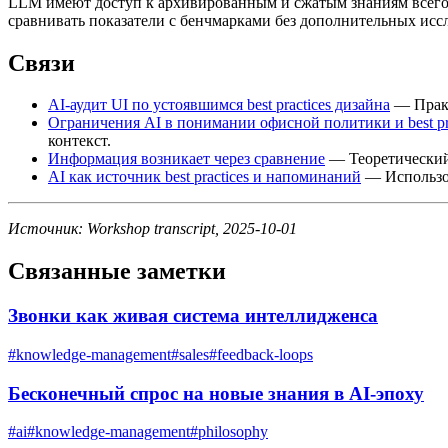
LLM имеют доступ к архивированным и сжатым знаниям всего и
сравнивать показатели с бенчмарками без дополнительных исс
Связи
AI-аудит UI по устоявшимся best practices дизайна
— Практ
Ограничения AI в понимании офисной политики и best pra
контекст.
Информация возникает через сравнение
— Теоретический 
AI как источник best practices и напоминаний
— Использов
Источник: Workshop transcript, 2025-10-01
Связанные заметки
Звонки как живая система интеллидженса
#
knowledge-management
#
sales
#
feedback-loops
Бесконечный спрос на новые знания в AI-эпоху
#
ai
#
knowledge-management
#
philosophy