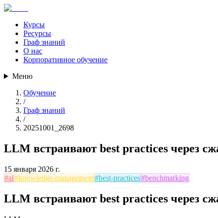
Курсы
Ресурсы
Граф знаний
О нас
Корпоративное обучение
Меню
Обучение
/
Граф знаний
/
20251001_2698
LLM встраивают best practices через с
15 января 2026 г.
#
ai
#
knowledge-management
#
best-practices
#
benchmarking
LLM встраивают best practices через с