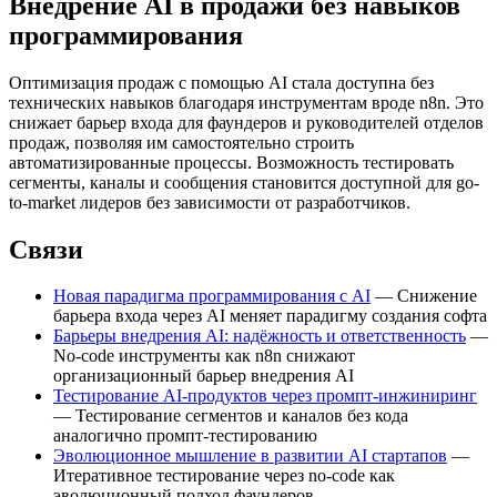
Внедрение AI в продажи без навыков
программирования
Оптимизация продаж с помощью AI стала доступна без
технических навыков благодаря инструментам вроде n8n. Это
снижает барьер входа для фаундеров и руководителей отделов
продаж, позволяя им самостоятельно строить
автоматизированные процессы. Возможность тестировать
сегменты, каналы и сообщения становится доступной для go-
to-market лидеров без зависимости от разработчиков.
Связи
Новая парадигма программирования с AI
— Снижение
барьера входа через AI меняет парадигму создания софта
Барьеры внедрения AI: надёжность и ответственность
—
No-code инструменты как n8n снижают
организационный барьер внедрения AI
Тестирование AI-продуктов через промпт-инжиниринг
— Тестирование сегментов и каналов без кода
аналогично промпт-тестированию
Эволюционное мышление в развитии AI стартапов
—
Итеративное тестирование через no-code как
эволюционный подход фаундеров