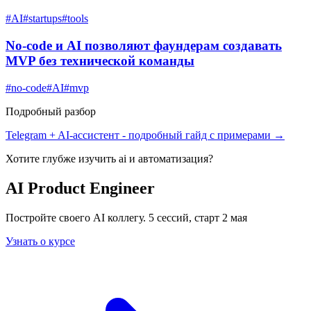
#
AI
#
startups
#
tools
No-code и AI позволяют фаундерам создавать
MVP без технической команды
#
no-code
#
AI
#
mvp
Подробный разбор
Telegram + AI-ассистент
- подробный гайд с примерами →
Хотите глубже изучить
ai и автоматизация
?
AI Product Engineer
Постройте своего AI коллегу. 5 сессий, старт 2 мая
Узнать о курсе