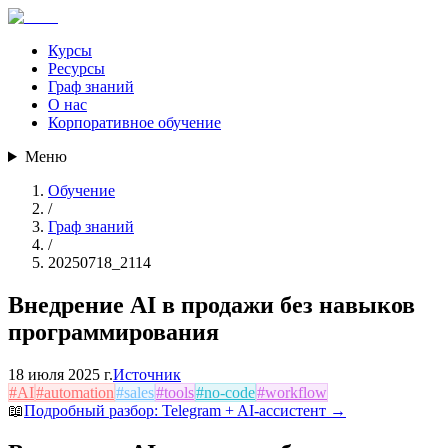
Курсы
Ресурсы
Граф знаний
О нас
Корпоративное обучение
Меню
Обучение
/
Граф знаний
/
20250718_2114
Внедрение AI в продажи без навыков
программирования
18 июля 2025 г.
Источник
#
AI
#
automation
#
sales
#
tools
#
no-code
#
workflow
📖
Подробный разбор:
Telegram + AI-ассистент
→