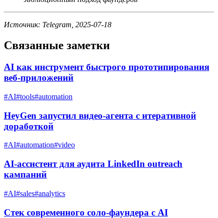
Источник: Telegram, 2025-07-18
Связанные заметки
AI как инструмент быстрого прототипирования
веб-приложений
#
AI
#
tools
#
automation
HeyGen запустил видео-агента с итеративной
доработкой
#
AI
#
automation
#
video
AI-ассистент для аудита LinkedIn outreach
кампаний
#
AI
#
sales
#
analytics
Стек современного соло-фаундера с AI