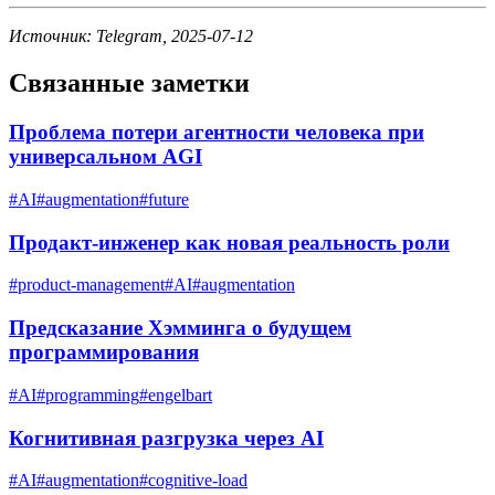
Источник: Telegram, 2025-07-12
Связанные заметки
Проблема потери агентности человека при
универсальном AGI
#
AI
#
augmentation
#
future
Продакт-инженер как новая реальность роли
#
product-management
#
AI
#
augmentation
Предсказание Хэмминга о будущем
программирования
#
AI
#
programming
#
engelbart
Когнитивная разгрузка через AI
#
AI
#
augmentation
#
cognitive-load