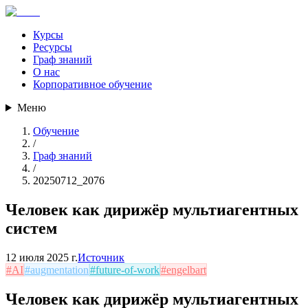
Курсы
Ресурсы
Граф знаний
О нас
Корпоративное обучение
Меню
Обучение
/
Граф знаний
/
20250712_2076
Человек как дирижёр мультиагентных
систем
12 июля 2025 г.
Источник
#
AI
#
augmentation
#
future-of-work
#
engelbart
Человек как дирижёр мультиагентных