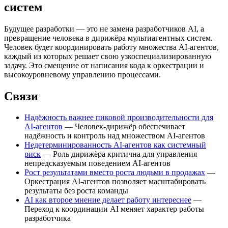
систем
Будущее разработки — это не замена разработчиков AI, а
превращение человека в дирижёра мультиагентных систем.
Человек будет координировать работу множества AI-агентов,
каждый из которых решает свою узкоспециализированную
задачу. Это смещение от написания кода к оркестрации и
высокоуровневому управлению процессами.
Связи
Надёжность важнее пиковой производительности для
AI-агентов
— Человек-дирижёр обеспечивает
надёжность и контроль над множеством AI-агентов
Недетерминированность AI-агентов как системный
риск
— Роль дирижёра критична для управления
непредсказуемым поведением AI-агентов
Рост результатами вместо роста людьми в продажах
—
Оркестрация AI-агентов позволяет масштабировать
результаты без роста команды
AI как второе мнение делает работу интереснее
—
Переход к координации AI меняет характер работы
разработчика